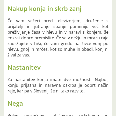
Nakup konja in skrb zanj
Če vam večeri pred televizorjem, druženje s
prijatelji in jutranje spanje pomenijo več kot
preživljanje časa v hlevu in v naravi s konjem, še
enkrat dobro premislite. Če se v dežju in mrazu raje
zadržujete v hiši, če vam gredo na živce vonj po
hlevu, gnoj in mrčes, kot so muhe in obadi, konj ni
žival za vas.
Nastanitev
Za nastanitev konja imate dve možnosti. Najbolj
konju prijazna in naravna oskrba je odprt način
reje, kar pa v Sloveniji še ni tako razvito.
Nega
Poleg mesečnega plačevanja oskrbnine in