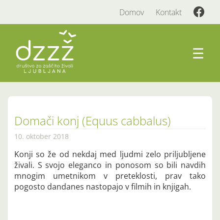
Domov
Kontakt
☰
Domači konj (Equus cabbalus)
10. oktober 2018
Konji so že od nekdaj med ljudmi zelo priljubljene
živali. S svojo eleganco in ponosom so bili navdih
mnogim umetnikom v preteklosti, prav tako
pogosto dandanes nastopajo v filmih in knjigah.