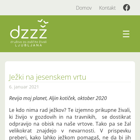
Domov
Kontakt
☰
Ježki na jesenskem vrtu
6. januar 2021
Revija moj planet, Aljin kotiček, oktober 2020
Le kdo nima rad ježkov? Te izjemno prikupne živali,
ki živijo v gozdovih in na travnikih, se dostikrat
odpravijo na obisk na naše vrtove. Tako pa se žal
velikokrat znajdejo v nevarnosti. V prispevku
preberi, kako lahko ježkom pomagaš, ne da bi jih