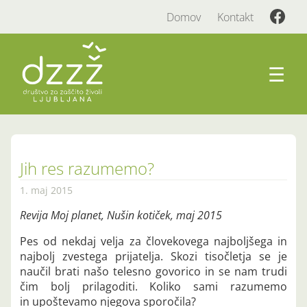
Domov
Kontakt
☰
Jih res razumemo?
1. maj 2015
Revija Moj planet, Nušin kotiček, maj 2015
Pes od nekdaj velja za človekovega najboljšega in
najbolj zvestega prijatelja. Skozi tisočletja se je
naučil brati našo telesno govorico in se nam trudi
čim bolj prilagoditi. Koliko sami razumemo
in upoštevamo njegova sporočila?