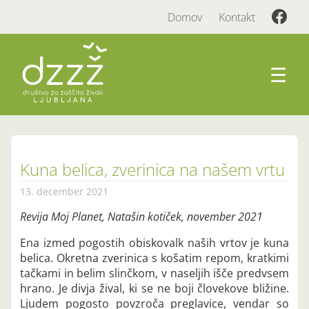
Domov
Kontakt
☰
Kuna belica, zverinica na našem vrtu
13. december 2021
Revija Moj Planet, Natašin kotiček, november 2021
Ena izmed pogostih obiskovalk naših vrtov je kuna
belica. Okretna zverinica s košatim repom, kratkimi
tačkami in belim slinčkom, v naseljih išče predvsem
hrano. Je divja žival, ki se ne boji človekove bližine.
Ljudem pogosto povzroča preglavice, vendar so