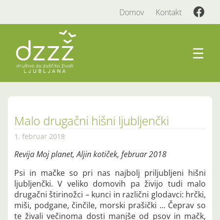
Domov
Kontakt
☰
Malo drugačni hišni ljubljenčki
1. februar 2018
Revija Moj planet, Aljin kotiček, februar 2018
Psi in mačke so pri nas najbolj priljubljeni hišni
ljubljenčki. V veliko domovih pa živijo tudi malo
drugačni štirinožci – kunci in različni glodavci: hrčki,
miši, podgane, činčile, morski prašički ... Čeprav so
te živali večinoma dosti manjše od psov in mačk,