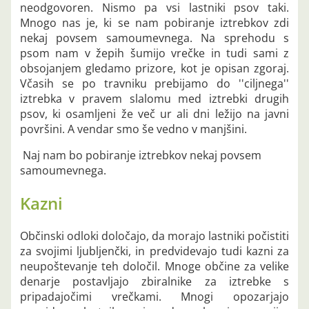
neodgovoren. Nismo pa vsi lastniki psov taki.
Mnogo nas je, ki se nam pobiranje iztrebkov zdi
nekaj povsem samoumevnega. Na sprehodu s
psom nam v žepih šumijo vrečke in tudi sami z
obsojanjem gledamo prizore, kot je opisan zgoraj.
Včasih se po travniku prebijamo do ''ciljnega''
iztrebka v pravem slalomu med iztrebki drugih
psov, ki osamljeni že več ur ali dni ležijo na javni
površini. A vendar smo še vedno v manjšini.
Naj nam bo pobiranje iztrebkov nekaj povsem
samoumevnega.
Kazni
Občinski odloki določajo, da morajo lastniki počistiti
za svojimi ljubljenčki, in predvidevajo tudi kazni za
neupoštevanje teh določil. Mnoge občine za velike
denarje postavljajo zbiralnike za iztrebke s
pripadajočimi vrečkami. Mnogi opozarjajo