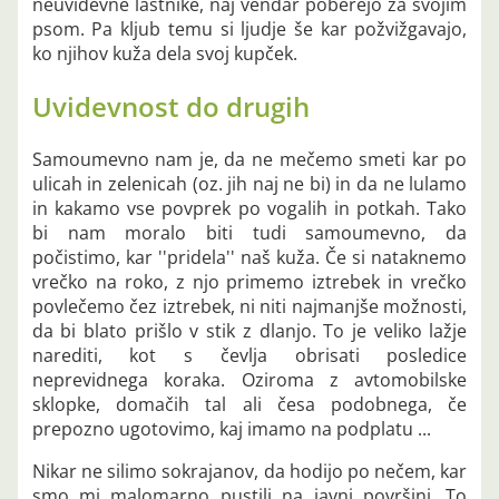
neuvidevne lastnike, naj vendar poberejo za svojim
psom. Pa kljub temu si ljudje še kar požvižgavajo,
ko njihov kuža dela svoj kupček.
Uvidevnost do drugih
Samoumevno nam je, da ne mečemo smeti kar po
ulicah in zelenicah (oz. jih naj ne bi) in da ne lulamo
in kakamo vse povprek po vogalih in potkah. Tako
bi nam moralo biti tudi samoumevno, da
počistimo, kar ''pridela'' naš kuža. Če si nataknemo
vrečko na roko, z njo primemo iztrebek in vrečko
povlečemo čez iztrebek, ni niti najmanjše možnosti,
da bi blato prišlo v stik z dlanjo. To je veliko lažje
narediti, kot s čevlja obrisati posledice
neprevidnega koraka. Oziroma z avtomobilske
sklopke, domačih tal ali česa podobnega, če
prepozno ugotovimo, kaj imamo na podplatu ...
Nikar ne silimo sokrajanov, da hodijo po nečem, kar
smo mi malomarno pustili na javni površini. To