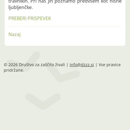
travnikih. Pri nas jih poznamo predvsem kot hišne
ljubljenčke.
PREBERI PRISPEVEK
Nazaj
© 2026 Društvo za zaščito živali |
info@dzzz.si
| Vse pravice
pridržane.