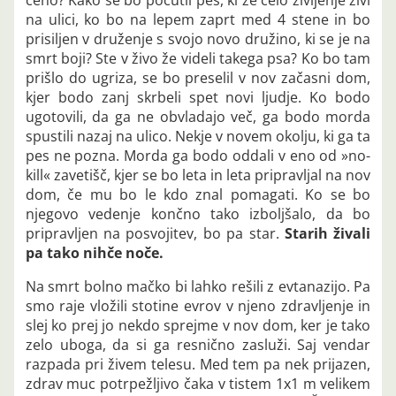
na ulici, ko bo na lepem zaprt med 4 stene in bo
prisiljen v druženje s svojo novo družino, ki se je na
smrt boji? Ste v živo že videli takega psa? Ko bo tam
prišlo do ugriza, se bo preselil v nov začasni dom,
kjer bodo zanj skrbeli spet novi ljudje. Ko bodo
ugotovili, da ga ne obvladajo več, ga bodo morda
spustili nazaj na ulico. Nekje v novem okolju, ki ga ta
pes ne pozna. Morda ga bodo oddali v eno od »no-
kill« zavetišč, kjer se bo leta in leta pripravljal na nov
dom, če mu bo le kdo znal pomagati. Ko se bo
njegovo vedenje končno tako izboljšalo, da bo
pripravljen na posvojitev, bo pa star.
Starih živali
pa tako nihče noče.
Na smrt bolno mačko bi lahko rešili z evtanazijo. Pa
smo raje vložili stotine evrov v njeno zdravljenje in
slej ko prej jo nekdo sprejme v nov dom, ker je tako
zelo uboga, da si ga resnično zasluži. Saj vendar
razpada pri živem telesu. Med tem pa nek prijazen,
zdrav muc potrpežljivo čaka v tistem 1x1 m velikem