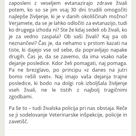
zaposleni z veseljem evtanazirajo zdrave živali
potem, ko so se jim vsaj 30 dni trudili omogočiti
najlepše življenje, ki je v danih okoliščinah možno?
Verjamete, da se je lahko odločiti za evtanazijo, tudi
ko drugega izhoda ni? Ste že kdaj sedeli ob živali, ko
je za vedno zaspala? Ob vaši živali? Kaj pa ob
neznančevi? Čas je, da nehamo s prstom kazati na
tiste, ki dajejo vse od sebe, da popravljajo napake
drugih. Čas je, da se zavemo, da ima vsako naše
dejanje posledice. Kdor želi pomagati, naj pomaga.
Pa ne brezglavo, po principu »z danes na jutri
bomo rešili svet«. Naj imajo vaša dejanja trajne
posledice, ki bodo na dolgi rok izboljšala življenje
vseh živali, ne le tistih z najbolj tragičnimi
zgodbami.
Pa še to – tudi živalska policija pri nas obstaja. Reče
se ji sodelovanje Veterinarske inšpekcije, policije in
zavetišč.