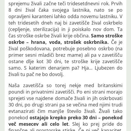
sprejemu živali začne teči tridesetdnevni rok. Prvih
8 dni žival čaka svojega lastnika, nato se po
opravljeni karanteni lahko odda novemu lastniku. V
teh tridesetih dneh naj bi zavetišče žival oskrbelo
(cepljenje, sterilizacija) in ji poiskalo nov dom. Ta
čas stroške oskrbe živali krije občina.
Samo stroške
oskrbe – hrana, voda, strošek oskrbnika.
Če je
žival poškodovana, potrebuje posebno oskrbo (na
primer sesni mladiči brez mame) ali pa v zavetišču
ostane dlje kot 30 dni, te stroške krije zavetišče
samo. S katerim denarjem pa? Hja... Ljubezen do
živali tu pač ne bo dovolj.
Naša zavetišča so torej nekje med britanskimi
poundi in privatnimi zavetišči. Po eni strani morajo
sprejeti vse najdene domače živali in jih oskrbovati
30 dni, po drugi strani pa se večina med njimi trudi
evtanazirati čim manjše število živali. Živali tako
ponekod
ostajajo krepko preko 30 dni – ponekod
več mesecev ali celo let
. Slej ko prej pride do
finančne ali prostorske stiske. Če ni več kapacitet,