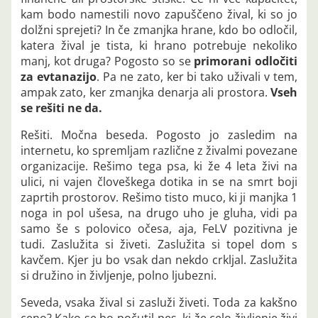
kam bodo namestili novo zapuščeno žival, ki so jo
dolžni sprejeti? In če zmanjka hrane, kdo bo odločil,
katera žival je tista, ki hrano potrebuje nekoliko
manj, kot druga? Pogosto so se
primorani odločiti
za evtanazijo
. Pa ne zato, ker bi tako uživali v tem,
ampak zato, ker zmanjka denarja ali prostora.
Vseh
se rešiti ne da.
Rešiti. Močna beseda. Pogosto jo zasledim na
internetu, ko spremljam različne z živalmi povezane
organizacije. Rešimo tega psa, ki že 4 leta živi na
ulici, ni vajen človeškega dotika in se na smrt boji
zaprtih prostorov. Rešimo tisto muco, ki ji manjka 1
noga in pol ušesa, na drugo uho je gluha, vidi pa
samo še s polovico očesa, aja, FeLV pozitivna je
tudi. Zaslužita si živeti. Zaslužita si topel dom s
kavčem. Kjer ju bo vsak dan nekdo crkljal. Zaslužita
si družino in življenje, polno ljubezni.
Seveda, vsaka žival si zasluži živeti. Toda za kakšno
ceno? Kako se bo počutil pes, ki že celo življenje živi