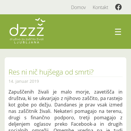
Domov
Kontakt
☰
Res ni nič hujšega od smrti?
14. januar 2019
Zapuščenih živali je malo morje, zavetišča in
društva, ki se ukvarjajo z njihovo zaščito, pa rastejo
kot gobe po dežju. Dandanes je prav vsak izmed
nas zaščitnik živali. Nekateri pomagajo na terenu,
drugi s finančno podporo, tretji pomagajo z
deljenjem oglasov preko Facebook-a in drugih
socialnih omrežij. Omembe vredna pa je tudi