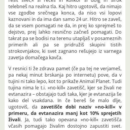
telebneš na realna tla. Kaj hitro ugotoviš, da nimajo
vse zgodbe srečnega konca, da niso vsi lopovi
kaznovani in da ima dan samo 24 ur. Hitro se zaveš,
da se vsem pomagati ne da, in prej ko sprejmeš to
dejstvo, prej lahko resnično začneš pomagati. Do
takrat pa se bodisi na terenu utapljaš v posameznih
primerih ali pa se pridružiš skupini tistih
strokovnjakov, ki svet zagnano rešujejo iz varnega
zavetja domačega kavča.
V resnici ti že zdrava pamet (če pa tej ne verjameš,
pa nekaj minut brskanja po internetu) pove, da v
tujini ni tako lepo, kot to prikaže Animal Planet. Tudi
tujina nima le t.i. »no-kill« zavetišč, kjer se živali ne
evtanazira – obstajajo tudi taka, kjer je evtanazija še
kako del vsakdana. In če bereš še malo dlje,
ugotoviš, da
zavetišče dobi naziv »no-kill« v
primeru, da evtanazira manj kot 10% sprejetih
živali
. Ja, tudi tako opevana »no-kill« zavetišča
včasih pomagajo živalim dostojno zapustiti svet.