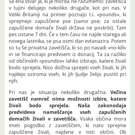
Še ena stvar je, ki je morda ne razumemo: zavetišča
v tujini delujejo nekoliko drugače, kot pri nas. V
Veliki Britaniji na primer poznajo t.i. »pounds«, ki
sprejmejo zapuščene pse (samo pse; za ostale
zapuščene domače živali država ne poskrbi). Tam
pes ostane 7 dni. Če v tem času ne najde starega ali
novega lastnika, se psa osmi dan evtanazira. Potem
so tu še privatna zavetišča, ki so po navadi »no-kill«
in se financirajo predvsem iz donacij. Ta za razliko
od občinskih »poundov« lahko izbirajo, katere živali
bodo sprejela. Niso dolžna sprejeti vseh živali, ki jih
najdejo oziroma vseh, ki jih ljudje želijo pustiti pri
njih.
Pri nas je situacija nekoliko drugačna.
Večina
zavetišč namreč nima možnosti izbire, katere
živali bodo sprejela. Naša zakonodaja
predvideva nameščanje vseh zapuščenih
domačih živali v zavetišča.
Vsaka občina mora
imeti pogodbo z zavetiščem, ki nato sprejme
zapuščene živali, najdene v tisti občini. Ob