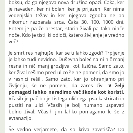
boksu, da ga njegova nova družina opazi. Čaka, ker
je navaden, ker ni bolan, ker je prijazen. Ker nima
vedenjskih težav in ker njegova zgodba ne bo
nikomur razparala srca. Čaka 30, 100, 1000 dni.
Potem je pa že prestar, starih živali pa tako nihče
noče. Kdo je tisti, ki odloči, katero življenje je vredno
več?
Je smrt res najhujše, kar se ti lahko zgodi? Trpljenje
je lahko tudi nevidno. Duševna bolečina ni nič manj
resna in nič manj grozljiva, kot fizična. Samo zato,
ker žival rešimo pred ulico še ne pomeni, da smo jo
v resnici rešili. Samo zato, ker jo ohranjamo pri
življenju, še ne pomeni, da zares živi.
V želji
pomagati lahko naredimo več škode kot koristi.
Včasih je pač bolje tistega uličnega psa kastrirati in
pustiti na ulici. Včasih je bolj humano uspavati
bolno žival. Včasih jim lahko pomagamo le še z
evtanazijo.
Še vedno verjamete, da so kriva zavetišča? Da