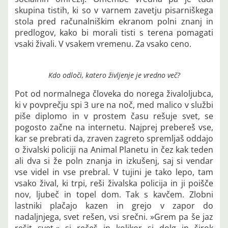
skupina tistih, ki so v varnem zavetju pisarniškega
stola pred računalniškim ekranom polni znanj in
predlogov, kako bi morali tisti s terena pomagati
vsaki živali. V vsakem vremenu. Za vsako ceno.
Kdo odloči, katero življenje je vredno več?
Pot od normalnega človeka do norega živaloljubca,
ki v povprečju spi 3 ure na noč, med malico v službi
piše diplomo in v prostem času rešuje svet, se
pogosto začne na internetu. Najprej prebereš vse,
kar se prebrati da, zraven zagreto spremljaš oddajo
o živalski policiji na Animal Planetu in čez kak teden
ali dva si že poln znanja in izkušenj, saj si vendar
vse videl in vse prebral. V tujini je tako lepo, tam
vsako žival, ki trpi, reši živalska policija in ji poišče
nov, ljubeč in topel dom. Tak s kavčem. Zlobni
lastniki plačajo kazen in grejo v zapor do
nadaljnjega, svet rešen, vsi srečni. »Grem pa še jaz
rešit svet,« si rečeš in kolikor si dolg in širok