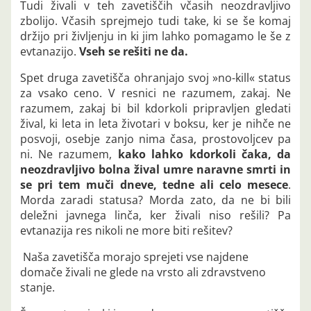
Tudi živali v teh zavetiščih včasih neozdravljivo
zbolijo. Včasih sprejmejo tudi take, ki se še komaj
držijo pri življenju in ki jim lahko pomagamo le še z
evtanazijo.
Vseh se rešiti ne da.
Spet druga zavetišča ohranjajo svoj »no-kill« status
za vsako ceno. V resnici ne razumem, zakaj. Ne
razumem, zakaj bi bil kdorkoli pripravljen gledati
žival, ki leta in leta životari v boksu, ker je nihče ne
posvoji, osebje zanjo nima časa, prostovoljcev pa
ni. Ne razumem,
kako lahko kdorkoli čaka, da
neozdravljivo bolna žival umre naravne smrti in
se pri tem muči dneve, tedne ali celo mesece
.
Morda zaradi statusa? Morda zato, da ne bi bili
deležni javnega linča, ker živali niso rešili? Pa
evtanazija res nikoli ne more biti rešitev?
Naša zavetišča morajo sprejeti vse najdene
domače živali ne glede na vrsto ali zdravstveno
stanje.