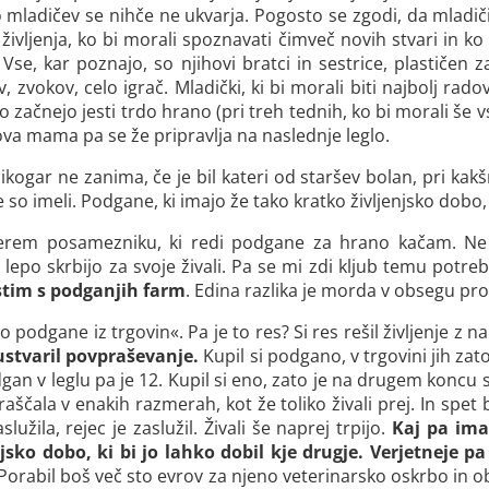
 mladičev se nihče ne ukvarja. Pogosto se zgodi, da mladiči, 
vljenja, ko bi morali spoznavati čimveč novih stvari in ko 
Vse, kar poznajo, so njihovi bratci in sestrice, plastičen 
 zvokov, celo igrač. Mladički, ki bi morali biti najbolj radov
začnejo jesti trdo hrano (pri treh tednih, ko bi morali še vs
hova mama pa se že pripravlja na naslednje leglo.
kogar ne zanima, če je bil kateri od staršev bolan, pri kakšn
so imeli. Podgane, ki imajo že tako kratko življenjsko dobo,
erem posamezniku, ki redi podgane za hrano kačam. Ne že
 lepo skrbijo za svoje živali. Pa se mi zdi kljub temu potr
stim s podganjih farm
. Edina razlika je morda v obsegu pro
jo podgane iz trgovin«. Pa je to res? Si res rešil življenje z
stvaril povpraševanje.
Kupil si podgano, v trgovini jih za
an v leglu pa je 12. Kupil si eno, zato je na drugem koncu 
ščala v enakih razmerah, kot že toliko živali prej. In spet bo
užila, rejec je zaslužil. Živali še naprej trpijo.
Kaj pa ima
jsko dobo, ki bi jo lahko dobil kje drugje. Verjetneje pa
Porabil boš več sto evrov za njeno veterinarsko oskrbo in obl