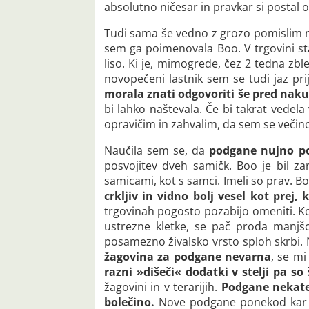
absolutno ničesar in pravkar si postal o
Tudi sama še vedno z grozo pomislim na
sem ga poimenovala Boo. V trgovini sta
liso. Ki je, mimogrede, čez 2 tedna zble
novopečeni lastnik sem se tudi jaz pr
morala znati odgovoriti še pred na
bi lahko naštevala. Če bi takrat vede
opravičim in zahvalim, da sem se večino
Naučila sem se, da
podgane nujno po
posvojitev dveh samičk. Boo je bil zar
samicami, kot s samci. Imeli so prav. Bo
crkljiv in vidno bolj vesel kot prej,
trgovinah pogosto pozabijo omeniti. Ko 
ustrezne kletke, se pač proda manjšo
posamezno živalsko vrsto sploh skrbi. N
žagovina za podgane nevarna
, se m
razni »dišeči« dodatki v stelji pa so 
žagovini in v terarijih.
Podgane nekater
bolečino.
Nove podgane ponekod kar vrž