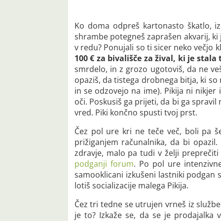
Ko doma odpreš kartonasto škatlo, iz 
shrambe potegneš zaprašen akvarij, ki je 
v redu? Ponujali so ti sicer neko večjo
100 € za bivališče za žival, ki je stala
smrdelo, in z grozo ugotoviš, da ne veš
opaziš, da tistega drobnega bitja, ki so
in se odzovejo na ime). Pikija ni nikj
oči. Poskusiš ga prijeti, da bi ga sprav
vred. Piki končno spusti tvoj prst.
Čez pol ure kri ne teče več, boli pa š
prižiganjem računalnika, da bi opazil.
zdravje, malo pa tudi v želji preprečit
podganji forum
. Po pol ure intenzivn
samooklicani izkušeni lastniki podgan 
lotiš socializacije malega Pikija.
Čez tri tedne se utrujen vrneš iz službe 
je to? Izkaže se, da se je prodajalka