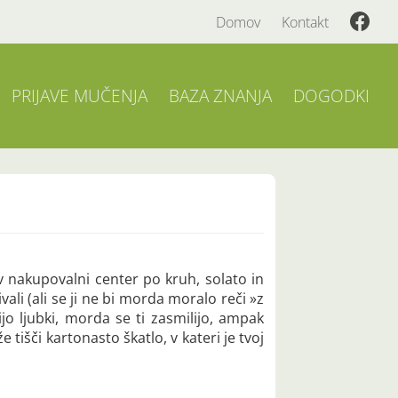
Domov
Kontakt
PRIJAVE MUČENJA
BAZA ZNANJA
DOGODKI
v nakupovalni center po kruh, solato in
vali (ali se ji ne bi morda moralo reči »z
ijo ljubki, morda se ti zasmilijo, ampak
 tišči kartonasto škatlo, v kateri je tvoj