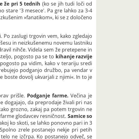
e že pri 5 tednih
(ko se jih tudi loči od
no stare '3 mesece'. Pa gre lahko za 3-4
izkušenim »fanatikom«, ki se z določeno
 Po zaslugi trgovin vem, kako zgledajo
a ušesu in neizkušenemu novemu lastniku
ravil nihče. Videla sem že pretepene in
teljo, pogosto pa se to
kihanje razvije
pogosto pa vidim, kako v terariju sredi
trebujejo podganjo družbo, pa vendar v
oste dovolj ukvarjali z njimi«. In to je
prav prišle.
Podganje farme.
Večina je
 ne dogajajo, da preprodaje živali pri nas
m tako grozno, zakaj pa potem trgovin ne
o farme glodavcev resničnost.
Samice so
akoj ko skoti, se lahko ponovno pari in 3
Spolno zrele postanejo nekje pri petih
se telo ne izčrpa. Ko postanejo odveč, se