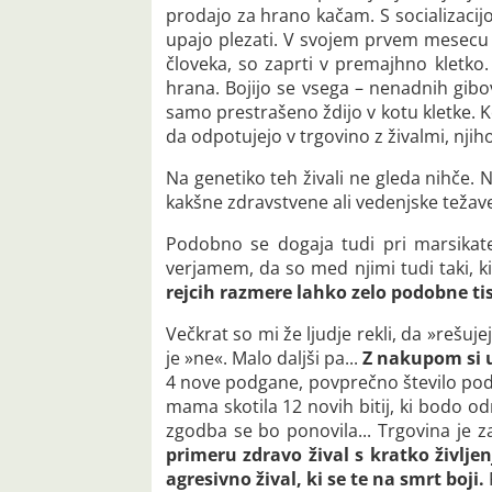
prodajo za hrano kačam. S socializacijo
upajo plezati. V svojem prvem mesecu ži
človeka, so zaprti v premajhno kletko. 
hrana. Bojijo se vsega – nenadnih gibov,
samo prestrašeno ždijo v kotu kletke. Ko 
da odpotujejo v trgovino z živalmi, nji
Na genetiko teh živali ne gleda nihče. Ni
kakšne zdravstvene ali vedenjske težave 
Podobno se dogaja tudi pri marsikat
verjamem, da so med njimi tudi taki, ki
rejcih razmere lahko zelo podobne ti
Večkrat so mi že ljudje rekli, da »rešuje
je »ne«. Malo daljši pa...
Z nakupom si u
4 nove podgane, povprečno število podg
mama skotila 12 novih bitij, ki bodo odra
zgodba se bo ponovila... Trgovina je zasl
primeru zdravo žival s kratko življen
agresivno žival, ki se te na smrt boji.