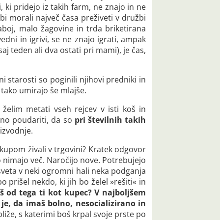
ki pridejo iz takih farm, ne znajo in ne
bi morali največ časa preživeti v družbi
zaboj, malo žagovine in trda briketirana
edni in igrivi, se ne znajo igrati, ampak
aj teden ali dva ostati pri mami), je čas,
i starosti so poginili njihovi predniki in
 tako umirajo še mlajše.
lim metati vseh rejcev v isti koš in
ebno poudariti, da so
pri številnih takih
izvodnje.
 nakupom živali v trgovini? Kratek odgovor
to nimajo več. Naročijo nove. Potrebujejo
sveta v neki ogromni hali neka podganja
 prišel nekdo, ki jih bo želel »rešiti« in
š od tega ti kot kupec? V najboljšem
 je, da imaš bolno, nesocializirano in
iže, s katerimi boš krpal svoje prste po