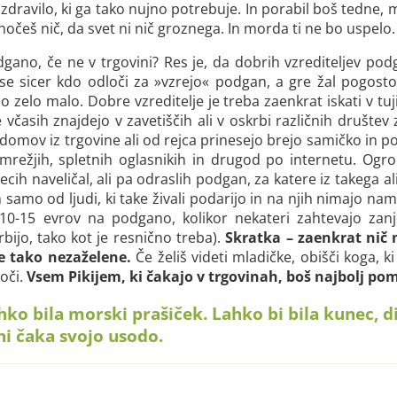
ati zdravilo, ki ga tako nujno potrebuje. In porabil boš te
očeš nič, da svet ni nič groznega. In morda ti ne bo uspelo.
gano, če ne v trgovini? Res je, da dobrih vzrediteljev podg
 se sicer kdo odloči za »vzrejo« podgan, a gre žal pogosto
o zelo malo. Dobre vzreditelje je treba zaenkrat iskati v tuj
časih znajdejo v zavetiščih ali v oskrbi različnih društev z
 domov iz trgovine ali od rejca prinesejo brejo samičko in p
omrežjih, spletnih oglasnikih in drugod po internetu. Og
ecih naveličal, ali pa odraslih podgan, za katere iz takega a
 samo od ljudi, ki take živali podarijo in na njih nimajo na
10-15 evrov na podgano, kolikor nekateri zahtevajo zanj
rbijo, tako kot je resnično treba).
Skratka – zaenkrat nič
že tako nezaželene.
Če želiš videti mladičke, obišči koga, ki
oči.
Vsem Pikijem, ki čakajo v trgovinah, boš najbolj pom
hko bila morski prašiček. Lahko bi bila kunec, di
ini čaka svojo usodo.