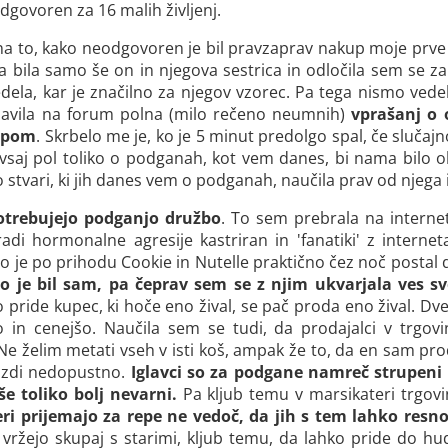
dgovoren za 16 malih življenj.
 to, kako neodgovoren je bil pravzaprav nakup moje prve p
 bila samo še on in njegova sestrica in odločila sem se zan
dela, kar je značilno za njegov vzorec. Pa tega nismo vedeli 
ijavila na forum polna (milo rečeno neumnih)
vprašanj o 
kupom
. Skrbelo me je, ko je 5 minut predolgo spal, če slučajno 
la vsaj pol toliko o podganah, kot vem danes, bi nama bilo
 stvari, ki jih danes vem o podganah, naučila prav od njega
trebujejo podganjo družbo
. To sem prebrala na interne
adi hormonalne agresije kastriran in 'fanatiki' z interneta
o je po prihodu Cookie in Nutelle praktično čez noč postal dr
 ko je bil sam, pa čeprav sem se z njim ukvarjala ves sv
pride kupec, ki hoče eno žival, se pač proda eno žival. Dv
 in cenejšo. Naučila sem se tudi, da prodajalci v trgov
e želim metati vseh v isti koš, ampak že to, da en sam prodaj
i zdi nedopustno.
Iglavci so za podgane namreč strupeni i
še toliko bolj nevarni.
Pa kljub temu v marsikateri trgovi
i prijemajo za repe ne vedoč, da jih s tem lahko resn
ejo skupaj s starimi, kljub temu, da lahko pride do hudi