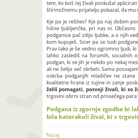
tem, ko boš tej živali poskušal aplicir
štirinožnemu prijatelju pokazal, da mu n
Kje pa je rešitev? Kje pa naj dobim pod
hišne ljubljenčke, pri nas ni. Občasno
podganice pač zdijo ljubke, a o njih ved
kom kupuješ. Sicer pa se tudi podgane v
Prav tako je še vedno ogromno ljudi, ki
lahko zaslediš na forumih, socialnih 
podgan, ki se jih je nekdo po nekaj mes
ali ne želijo več skrbeti. Sama posvajam
oskrba podganjih mladičev ne stane 
kvalitetne hrane iz tujine in zanje posk
želiš pomagati, posvoji živali, ki so 
trgovini obrni stran od prosečega para 
Podgana iz zgornje zgodbe bi la
bila katerakoli žival, ki v trgov
Nazaj