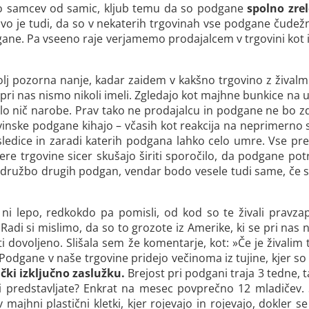
jo samcev od samic, kljub temu da so podgane
spolno zrel
ivo je tudi, da so v nekaterih trgovinah vse podgane čudež
dgane. Pa vseeno raje verjamemo prodajalcem v trgovini kot 
 pozorna nanje, kadar zaidem v kakšno trgovino z živalmi.
h pri nas nismo nikoli imeli. Zgledajo kot majhne bunkice n
o nič narobe. Prav tako ne prodajalcu in podgane ne bo zd
inske podgane kihajo – včasih kot reakcija na neprimerno s
sledice in zaradi katerih podgana lahko celo umre. Vse pre
re trgovine sicer skušajo širiti sporočilo, da podgane po
ružbo drugih podgan, vendar bodo vesele tudi same, če se b
 ni lepo, redkokdo pa pomisli, od kod so te živali pravza
. Radi si mislimo, da so to grozote iz Amerike, ki se pri nas
i dovoljeno. Slišala sem že komentarje, kot: »Če je živali
. Podgane v naše trgovine pridejo večinoma iz tujine, kjer s
ki izključno zaslužku.
Brejost pri podgani traja 3 tedne, t
i predstavljate? Enkrat na mesec povprečno 12 mladičev. 
 v majhni plastični kletki, kjer rojevajo in rojevajo, dokler 