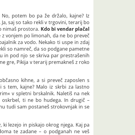
. No, potem bo pa že držalo, kajne? Iz
, saj so tako rekli v trgovini, terarij bo
jo nimaš prostora.
Kdo bi vendar plačal
e z vonjem po limonah, da ne bo preveč
pajalnik za vodo. Nekako ti uspe in zdaj
i (rekli so namreč, da so podgane pametne
u in pod njo se skriva par prestrašenih
ne gre, Pikija v terarij premakneš z roko
n občasno kihne, a si preveč zaposlen s
i s tem, kajne? Malo iz skrbi za lastno
rim« v spletni brskalnik. Naletiš na nek
o oskrbel, ti ne bo hudega. In drugič –
umu tudi sam postaneš strokovnjak in se
, ki lezejo in piskajo okrog njega. Kaj pa
nenadoma te zadane – o podganah ne veš