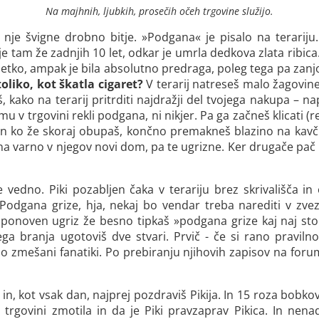
Na majhnih, ljubkih, prosečih očeh trgovine služijo.
nje švigne drobno bitje. »Podgana« je pisalo na terariju
tam že zadnjih 10 let, odkar je umrla dedkova zlata ribica. Ja
 kletko, ampak je bila absolutno predraga, poleg tega pa zan
 toliko, kot škatla cigaret?
V terarij natreseš malo žagovin
, kako na terarij pritrditi najdražji del tvojega nakupa – na
 mu v trgovini rekli podgana, ni nikjer. Pa ga začneš klicat
er in ko že skoraj obupaš, končno premakneš blazino na kavč
il na varno v njegov novi dom, pa te ugrizne. Ker drugače pač 
e vedno. Piki pozabljen čaka v terariju brez skrivališča i
 Podgana grize, hja, nekaj bo vendar treba narediti v zvez
i ponoven ugriz že besno tipkaš »podgana grize kaj naj sto
ega branja ugotoviš dve stvari. Prvič - če si rano praviln
so zmešani fanatiki. Po prebiranju njihovih zapisov na for
in, kot vsak dan, najprej pozdraviš Pikija. In 15 roza bobkov
 v trgovini zmotila in da je Piki pravzaprav Pikica. In 