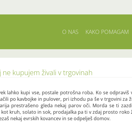
O NAS
KAKO POMAGAM
 ne kupujem živali v trgovinah
ovek lahko kupi vse, postale potrošna roba. Ko se odpraviš 
čili po kavbojke in pulover, pri izhodu pa še v trgovini za ži
rarija prestrašeno gleda nekaj parov oči. Morda se ti zazd
ot kruh, solato in sok, prodajalka pa ti v zdaj prosto roko že
 zbezaš nekaj evrskih kovancev in se odpelješ domov.