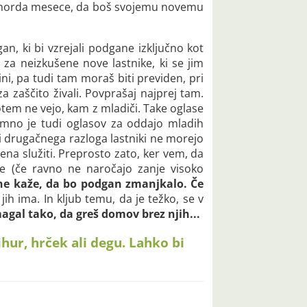
dne, morda mesece, da boš svojemu novemu
an, ki bi vzrejali podgane izključno kot
 za neizkušene nove lastnike, ki se jim
ini, pa tudi tam moraš biti previden, pri
a zaščito živali. Povprašaj najprej tam.
otem ne vejo, kam z mladiči. Take oglase
romno je tudi oglasov za oddajo mladih
li drugačnega razloga lastniki ne morejo
mena služiti. Preprosto zato, ker vem, da
e (če ravno ne naročajo zanje visoko
 ne kaže, da bo podgan zmanjkalo. Če
 jih ima. In kljub temu, da je težko, se v
agal tako, da greš domov brez njih...
hur, hrček ali degu. Lahko bi