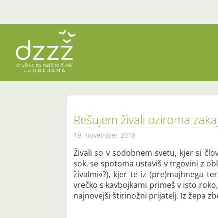
Rešujem živali oziroma zakaj
19. november 2018
Živali so v sodobnem svetu, kjer si čl
sok, se spotoma ustaviš v trgovini z obla
živalmi«?), kjer te iz (pre)majhnega te
vrečko s kavbojkami primeš v isto roko, k
najnovejši štirinožni prijatelj. Iz žepa