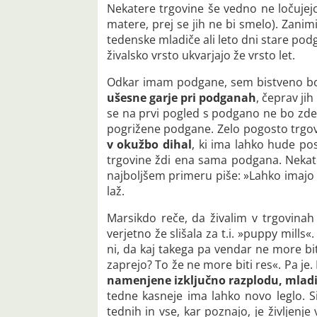
Nekatere trgovine še vedno ne ločuje
matere, prej se jih ne bi smelo). Zanim
tedenske mladiče ali leto dni stare po
živalsko vrsto ukvarjajo že vrsto let.
Odkar imam podgane, sem bistveno bolj
ušesne garje pri podganah
, čeprav ji
se na prvi pogled s podgano ne bo zdel
pogrižene podgane. Zelo pogosto trgov
v okužbo dihal
, ki ima lahko hude po
trgovine ždi ena sama podgana. Nekate
najboljšem primeru piše: »Lahko imajo d
laž.
Marsikdo reče, da živalim v trgovinah
verjetno že slišala za t.i. »puppy mills«
ni, da kaj takega pa vendar ne more bit
zaprejo? To že ne more biti res«. Pa je
namenjene izključno razplodu, mladič
tedne kasneje ima lahko novo leglo. S
tednih in vse, kar poznajo, je življenje