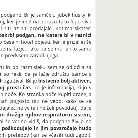
odgane. Bil je samček, ljubek husky, ki
j, ker je imel na obrazu tako lepo sivo
niti jaz niti prodajalci. Kot marsikateri
oskrbi podgan, na katere bi v resnici
česa ni hotel pojesti, ker je grizel in še
 obema lažje. Tako pa se mu lahko samo
 in predvsem zaradi njega.
tu in po razmisleku sem se odločila za
 so rekli, da je lažje združiti samce s
uga žival. Bil je
bistveno bolj aktiven,
oj prosti čas
. To je informacija, ki jo v
eh noče. Ko stranka noče kupiti drage, a
inah pogosto niti ne vedo, kako se za
alec ne ve (ali ne želi povedati), da je
n dražijo njihov respiratorni sistem,
ni še vedno vidiš, da podgane živijo na
o poškodujejo in jim povzročajo hudo
h pretepov (kar se včasih tudi zgodi).