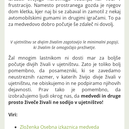
frustracijo. Namesto prostranega gozda je njegov
dom kletka, kjer naj bi se zabaval in zamotil z nekaj
avtomobilskimi gumami in drugimi igračami. To pa
za medvedovo dobro počutje še zdaleč ni dovolj.
V ujetništvu se divjim živalim zagotovijo le minimalni pogoji,
ki živalim še omogočajo preživetje.
Žal mnogim lastnikom ni dosti mar za boljše
počutje divjih živali v ujetništvu. Zato je toliko bolj
pomembno, da posamezniki, ki se zavedamo
neustreznih razmer, v katerih živijo divje živali v
ujetništvu, ne obiskujemo in ne podpiramo njihovih
dejavnosti. Prav tako je pomembno, da
izobražujemo ljudi okrog nas, da
medvedi in druge
prosto živeče živali ne sodijo v ujetništvo!
Viri:
Zloženka Osebna izkaznica medveda