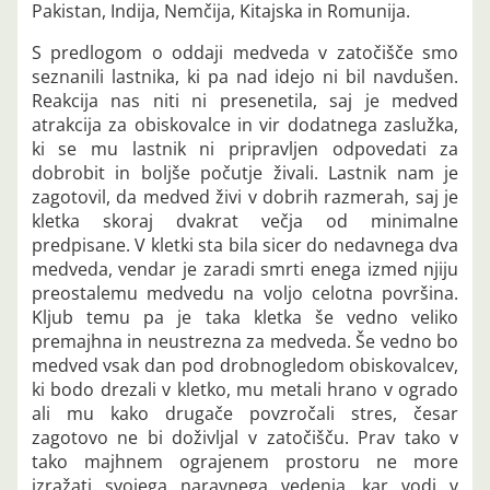
Pakistan, Indija, Nemčija, Kitajska in Romunija.
S predlogom o oddaji medveda v zatočišče smo
seznanili lastnika, ki pa nad idejo ni bil navdušen.
Reakcija nas niti ni presenetila, saj je medved
atrakcija za obiskovalce in vir dodatnega zaslužka,
ki se mu lastnik ni pripravljen odpovedati za
dobrobit in boljše počutje živali. Lastnik nam je
zagotovil, da medved živi v dobrih razmerah, saj je
kletka skoraj dvakrat večja od minimalne
predpisane. V kletki sta bila sicer do nedavnega dva
medveda, vendar je zaradi smrti enega izmed njiju
preostalemu medvedu na voljo celotna površina.
Kljub temu pa je taka kletka še vedno veliko
premajhna in neustrezna za medveda. Še vedno bo
medved vsak dan pod drobnogledom obiskovalcev,
ki bodo drezali v kletko, mu metali hrano v ogrado
ali mu kako drugače povzročali stres, česar
zagotovo ne bi doživljal v zatočišču. Prav tako v
tako majhnem ograjenem prostoru ne more
izražati svojega naravnega vedenja, kar vodi v