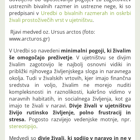
ustreznih bivalnih razmer in ustrezne nege, ki so
predpisani v
Uredbi o bivalnih razmerah in oskrbi
živali prostoživečih vrst v ujetništvu
.
Rjavi medved oz. Ursus arctos (foto:
www.arcturos.gr)
V Uredbi so navedeni
minimalni pogoji, ki živalim
še omogočajo preživetje
. V ujetništvu se divjim
živalim zagotovijo le najbolj osnovni vidiki in
približki njihovega življenjskega sloga in naravnega
okolja. Tudi v živalskih vrtovih, kjer imajo finančna
sredstva in voljo, živalim ne morejo nuditi
kompleksnosti in raznolikosti, kakršno vidimo v
naravnih habitatih, in socialnega življenja, kot ga
imajo te živali v naravi.
Divje živali v ujetništvu
živijo rutinsko življenje, polno frustracij in
stresa.
Pogosto razvijejo vedenjske motnje, npr.
stereotipijo
.
Medvedi so
divje živali, ki sodijo v naravo in ne v