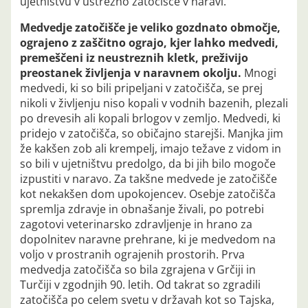
ujetništvu v ustrezno zatočišče v naravi.
Medvedje zatočišče je veliko gozdnato območje,
ograjeno z zaščitno ograjo, kjer lahko medvedi,
premeščeni iz neustreznih kletk, preživijo
preostanek življenja v naravnem okolju.
Mnogi
medvedi, ki so bili pripeljani v zatočišča, se prej
nikoli v življenju niso kopali v vodnih bazenih, plezali
po drevesih ali kopali brlogov v zemljo. Medvedi, ki
pridejo v zatočišča, so običajno starejši. Manjka jim
že kakšen zob ali krempelj, imajo težave z vidom in
so bili v ujetništvu predolgo, da bi jih bilo mogoče
izpustiti v naravo. Za takšne medvede je zatočišče
kot nekakšen dom upokojencev. Osebje zatočišča
spremlja zdravje in obnašanje živali, po potrebi
zagotovi veterinarsko zdravljenje in hrano za
dopolnitev naravne prehrane, ki je medvedom na
voljo v prostranih ograjenih prostorih. Prva
medvedja zatočišča so bila zgrajena v Grčiji in
Turčiji v zgodnjih 90. letih. Od takrat so zgradili
zatočišča po celem svetu v državah kot so Tajska,