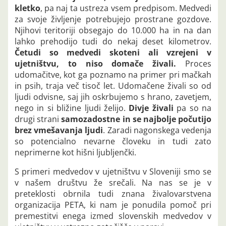
kletko
, pa naj ta ustreza vsem predpisom. Medvedi
za svoje življenje potrebujejo prostrane gozdove.
Njihovi teritoriji obsegajo do 10.000 ha in na dan
lahko prehodijo tudi do nekaj deset kilometrov.
Četudi so medvedi skoteni ali vzrejeni v
ujetništvu, to niso domače živali.
Proces
udomačitve, kot ga poznamo na primer pri mačkah
in psih, traja več tisoč let. Udomačene živali so od
ljudi odvisne, saj jih oskrbujemo s hrano, zavetjem,
nego in si bližine ljudi želijo.
Divje živali
pa so na
drugi strani
samozadostne in se najbolje počutijo
brez vmešavanja ljudi
. Zaradi nagonskega vedenja
so potencialno nevarne človeku in tudi zato
neprimerne kot hišni ljubljenčki.
S primeri medvedov v ujetništvu v Sloveniji smo se
v našem društvu že srečali. Na nas se je v
preteklosti obrnila tudi znana živalovarstvena
organizacija PETA, ki nam je ponudila pomoč pri
premestitvi enega izmed slovenskih medvedov v