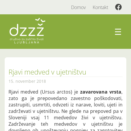
Domov
Kontakt
☰
Rjavi medved v ujetništvu
15. november 2018
Rjavi medved (Ursus arctos) je
zavarovana vrsta
,
zato ga je prepovedano zavestno poškodovati,
zastrupiti, usmrtiti, odvzeti iz narave, loviti, ujeti in
zadrževati v ujetništvu. Ne glede na prepoved pa v
Sloveniji vsaj 11 medvedov živi v ujetništvu.
Zadrževanje teh medvedov v ujetništvu je
dovoljeno ob upoštevanju pogojev za zagotovitev