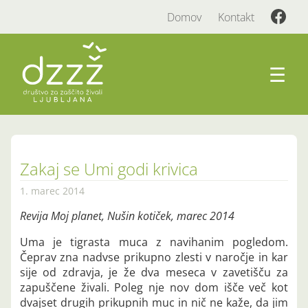
Domov
Kontakt
☰
Zakaj se Umi godi krivica
1. marec 2014
Revija Moj planet, Nušin kotiček, marec 2014
Uma je tigrasta muca z navihanim pogledom.
Čeprav zna nadvse prikupno zlesti v naročje in kar
sije od zdravja, je že dva meseca v zavetišču za
zapuščene živali. Poleg nje nov dom išče več kot
dvajset drugih prikupnih muc in nič ne kaže, da jim