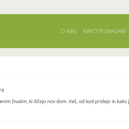
O NAS
KAKO POMAGAM
19
enim živalim, ki iščejo nov dom. Veš, od kod pridejo in kak