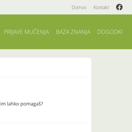
Domov
Kontakt
PRIJAVE MUČENJA
BAZA ZNANJA
DOGODKI
o jim lahko pomagaš?