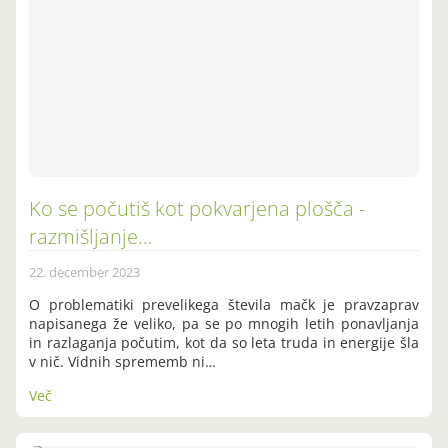
Ko se počutiš kot pokvarjena plošča -
razmišljanje…
22. december 2023
O problematiki prevelikega števila mačk je pravzaprav
napisanega že veliko, pa se po mnogih letih ponavljanja
in razlaganja počutim, kot da so leta truda in energije šla
v nič. Vidnih sprememb ni…
Več