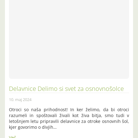
Delavnice Delimo si svet za osnovnošolce
10. maj 2024
Otroci so naša prihodnost! In ker želimo, da bi otroci
razumeli in spoštovali živali kot živa bitja, smo tudi v
letošnjem letu pripravili delavnice za otroke osnovnih šol,
kjer govorimo o divjih…
Več