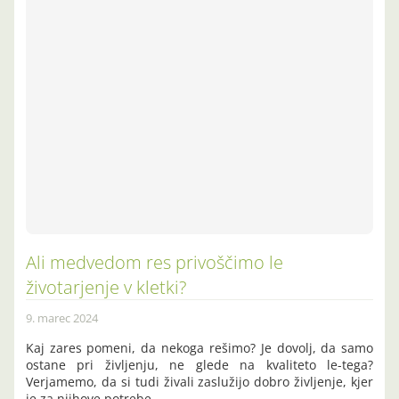
Ali medvedom res privoščimo le
životarjenje v kletki?
9. marec 2024
Kaj zares pomeni, da nekoga rešimo? Je dovolj, da samo
ostane pri življenju, ne glede na kvaliteto le-tega?
Verjamemo, da si tudi živali zaslužijo dobro življenje, kjer
je za njihove potrebe…