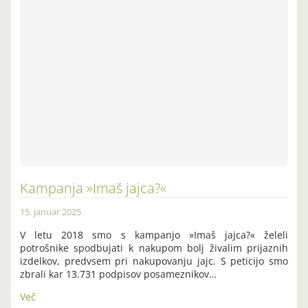
Kampanja »Imaš jajca?«
15. januar 2025
V letu 2018 smo s kampanjo »Imaš jajca?« želeli
potrošnike spodbujati k nakupom bolj živalim prijaznih
izdelkov, predvsem pri nakupovanju jajc. S peticijo smo
zbrali kar 13.731 podpisov posameznikov…
Več