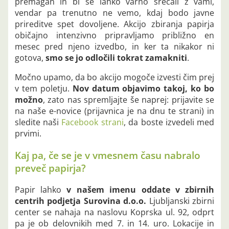
premagan in bi se lahko varno srečali z vami,
vendar pa trenutno ne vemo, kdaj bodo javne
prireditve spet dovoljene. Akcijo zbiranja papirja
običajno intenzivno pripravljamo približno en
mesec pred njeno izvedbo, in ker ta nikakor ni
gotova,
smo se jo odločili tokrat zamakniti
.
Močno upamo, da bo akcijo mogoče izvesti čim prej
v tem poletju.
Nov datum objavimo takoj, ko bo
možno
, zato nas spremljajte še naprej: prijavite se
na naše e-novice (prijavnica je na dnu te strani) in
sledite naši
Facebook strani
, da boste izvedeli med
prvimi.
Kaj pa, če se je v vmesnem času nabralo
preveč papirja?
Papir lahko
v našem imenu oddate v zbirnih
centrih podjetja Surovina d.o.o.
Ljubljanski zbirni
center se nahaja na naslovu Koprska ul. 92, odprt
pa je ob delovnikih med 7. in 14. uro. Lokacije in