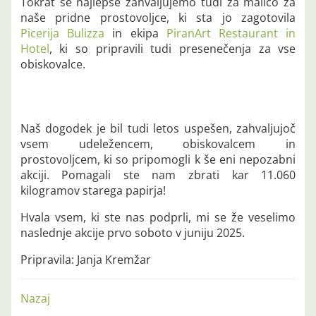
Tokrat se najlepše zahvaljujemo tudi za malico za
naše pridne prostovoljce, ki sta jo zagotovila
Picerija Bulizza
in ekipa
PiranArt Restaurant in
Hotel
, ki so pripravili tudi presenečenja za vse
obiskovalce.
Naš dogodek je bil tudi letos uspešen, zahvaljujoč
vsem udeležencem, obiskovalcem in
prostovoljcem, ki so pripomogli k še eni nepozabni
akciji. Pomagali ste nam zbrati kar 11.060
kilogramov starega papirja!
Hvala vsem, ki ste nas podprli, mi se že veselimo
naslednje akcije prvo soboto v juniju 2025.
Pripravila: Janja Kremžar
Nazaj