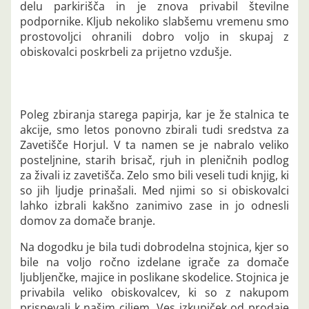
delu parkirišča in je znova privabil številne
podpornike. Kljub nekoliko slabšemu vremenu smo
prostovoljci ohranili dobro voljo in skupaj z
obiskovalci poskrbeli za prijetno vzdušje.
Poleg zbiranja starega papirja, kar je že stalnica te
akcije, smo letos ponovno zbirali tudi sredstva za
Zavetišče Horjul. V ta namen se je nabralo veliko
posteljnine, starih brisač, rjuh in pleničnih podlog
za živali iz zavetišča. Zelo smo bili veseli tudi knjig, ki
so jih ljudje prinašali. Med njimi so si obiskovalci
lahko izbrali kakšno zanimivo zase in jo odnesli
domov za domače branje.
Na dogodku je bila tudi dobrodelna stojnica, kjer so
bile na voljo ročno izdelane igrače za domače
ljubljenčke, majice in poslikane skodelice. Stojnica je
privabila veliko obiskovalcev, ki so z nakupom
prispevali k našim ciljem. Ves izkupiček od prodaje