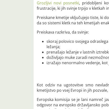
Grozljivi novi posnetki
, pridobljeni ko
frustracije, ki jih svinje trpijo v kletk
Preiskane kmetije vključujejo tiste, ki
da so sistemi kletk na teh kmetijah enaki
Preiskava razkriva, da svinje:
skoraj polovico svojega odraslega 
ležanja;
prenašajo ležanje v lastnih iztrebk
doživljajo muke zaradi nezmožnos
izražajo nenormalno vedenje, kot je
Kot odziv na ugotovitve smo nevladne
kmetijstvo po vsej Evropi in jih pozvale
Evropska komisija se je lani namreč ja
odgovor na evropsko državljansko pobud