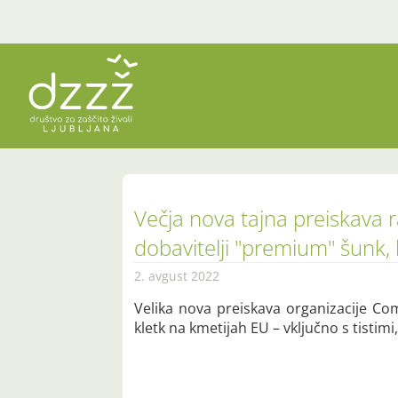
Večja nova tajna preiskava ra
dobavitelji "premium" šunk,
2. avgust 2022
Velika nova preiskava organizacije Com
kletk na kmetijah EU – vključno s tisti