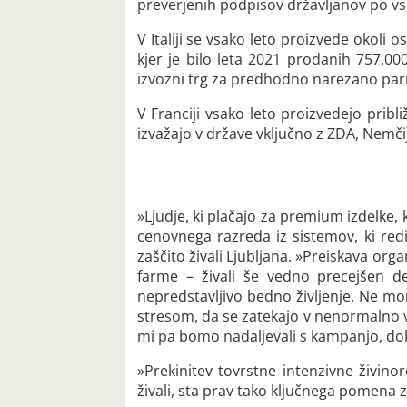
preverjenih podpisov državljanov po vse
V Italiji se vsako leto proizvede okoli
kjer je bilo leta 2021 prodanih 757.0
izvozni trg za predhodno narezano pa
V Franciji vsako leto proizvedejo prib
izvažajo v države vključno z ZDA, Nemčij
»Ljudje, ki plačajo za premium izdelke,
cenovnega razreda iz sistemov, ki redi
zaščito živali Ljubljana. »Preiskava or
farme – živali še vedno precejšen del
nepredstavljivo bedno življenje. Ne mor
stresom, da se zatekajo v nenormalno v
mi pa bomo nadaljevali s kampanjo, do
»Prekinitev tovrstne intenzivne živin
živali, sta prav tako ključnega pomena 