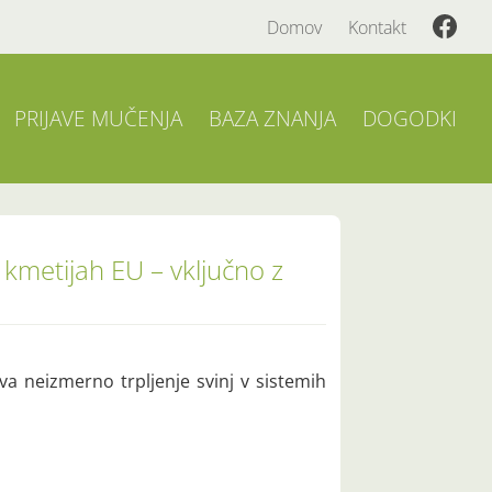
Domov
Kontakt
PRIJAVE MUČENJA
BAZA ZNANJA
DOGODKI
a kmetijah EU – vključno z
va neizmerno trpljenje svinj v sistemih