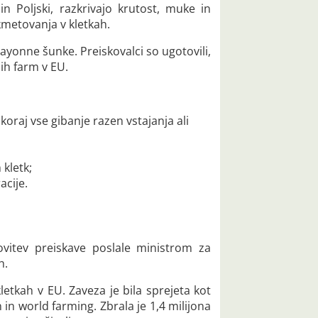
 in Poljski, razkrivajo krutost, muke in
 kmetovanja v kletkah.
ayonne šunke. Preiskovalci so ugotovili,
jih farm v EU.
oraj vse gibanje razen vstajanja ali
kletk;
acije.
ovitev preiskave poslale ministrom za
h.
etkah v EU. Zaveza je bila sprejeta kot
n world farming. Zbrala je 1,4 milijona