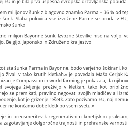
j EU in je bila prva uspešna evropska državljanska pobuda za
 osem milijonov šunk z blagovno znamko Parma – 36 % od tega
00 šunk. Slaba polovica vse izvožene Parme se proda v EU, 
rmsko šunko.
ližno milijon Bayonne šunk. Izvozne številke niso na voljo,
o, Belgijo, Japonsko in Združeno kraljestvo.
 kot sta šunka Parma in Bayonne, bodo verjetno šokirani, ko b
jo živali v tako krutih kletkah,« je povedala Maša Cerjak K
ganizacije Compassion in world farming je pokazala, da njihov
 svojega življenja preživijo v kletkah, tako kot približno
ejo se premikati, pravilno negovati svojih mladičev ali iz
edenje, kot je grizenje rešetk. Zato pozivamo EU, naj nemud
kler ne končamo dobe kletk po vsem svetu.«
oreje in preusmeritev k regenerativnim kmetijskim praksam,
za zagotavljanje dolgoročne trajnosti in prehranske varnosti