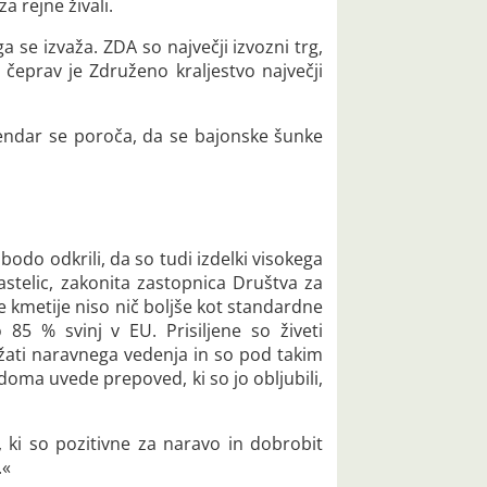
 rejne živali.
 se izvaža. ZDA so največji izvozni trg,
čeprav je Združeno kraljestvo največji
 vendar se poroča, da se bajonske šunke
odo odkrili, da so tudi izdelki visokega
astelic, zakonita zastopnica Društva za
e kmetije niso nič boljše kot standardne
 85 % svinj v EU. Prisiljene so živeti
ražati naravnega vedenja in so pod takim
oma uvede prepoved, ki so jo obljubili,
 ki so pozitivne za naravo in dobrobit
.«