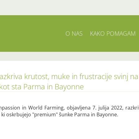
O NAS
KAKO POMAGAM
zkriva krutost, muke in frustracije svinj n
 kot sta Parma in Bayonne
passion in World Farming, objavljena 7. julija 2022, razkri
mi, ki oskrbujejo "premium" šunke Parma in Bayonne.