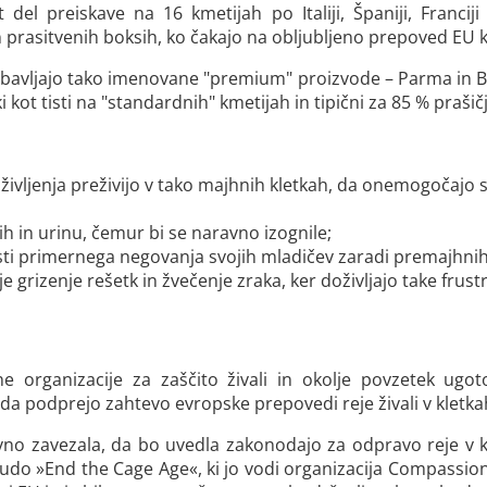
t del preiskave na 16 kmetijah po Italiji, Španiji, Franciji
ah in prasitvenih boksih, ko čakajo na obljubljeno prepoved EU
 dobavljajo tako imenovane "premium" proizvode – Parma in B
 kot tisti na "standardnih" kmetijah in tipični za 85 % prašič
življenja preživijo v tako majhnih kletkah, da onemogočajo sk
ih in urinu, čemur bi se naravno izognile;
ti primernega negovanja svojih mladičev zaradi premajhnih 
 grizenje rešetk in žvečenje zraka, ker doživljajo take frustr
 organizacije za zaščito živali in okolje povzetek ugot
, da podprejo zahtevo evropske prepovedi reje živali v kletka
vno zavezala, da bo uvedla zakonodajo za odpravo reje v kl
o »End the Cage Age«, ki jo vodi organizacija Compassion i