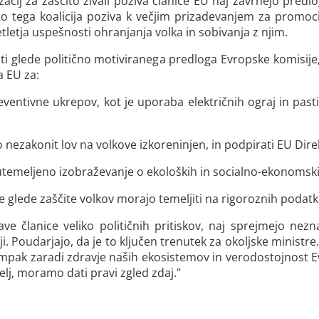
izacij za zaščito živali poziva članice EU naj zavrnejo pred
tega koalicija poziva k večjim prizadevanjem za promocijo
etletja uspešnosti ohranjanja volka in sobivanja z njim.
i glede politično motiviranega predloga Evropske komisije, k
a EU za:
ventivne ukrepov, kot je uporaba električnih ograj in pasti
bo nezakonit lov na volkove izkoreninjen, in podpirati EU Dire
utemeljeno izobraževanje o ekoloških in socialno-ekonomskih
lede zaščite volkov morajo temeljiti na rigoroznih podatkih
ve članice veliko političnih pritiskov, naj sprejmejo nezn
i. Poudarjajo, da je to ključen trenutek za okoljske ministre
ampak zaradi zdravje naših ekosistemov in verodostojnost Ev
elj, moramo dati pravi zgled zdaj."