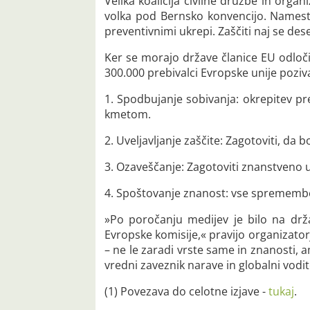
Velika koalicija civilne družbe in organ
volka pod Bernsko konvencijo. Namesto 
preventivnimi ukrepi. Zaščiti naj se des
Ker se morajo države članice EU odločit
300.000 prebivalci Evropske unije poziv
1. Spodbujanje sobivanja: okrepitev pre
kmetom.
2. Uveljavljanje zaščite: Zagotoviti, da 
3. Ozaveščanje: Zagotoviti znanstveno 
4. Spoštovanje znanost: vse spremembe g
»Po poročanju medijev je bilo na drža
Evropske komisije,« pravijo organizatorj
– ne le zaradi vrste same in znanosti, 
vredni zaveznik narave in globalni vodit
(1) Povezava do celotne izjave -
tukaj
.