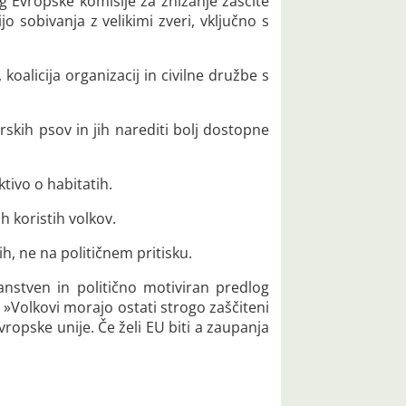
log Evropske komisije za znižanje zaščite
 sobivanja z velikimi zveri, vključno s
oalicija organizacij in civilne družbe s
rskih psov in jih narediti bolj dostopne
ktivo o habitatih.
 koristih volkov.
, ne na političnem pritisku.
anstven in politično motiviran predlog
. »Volkovi morajo ostati strogo zaščiteni
ropske unije. Če želi EU biti a zaupanja