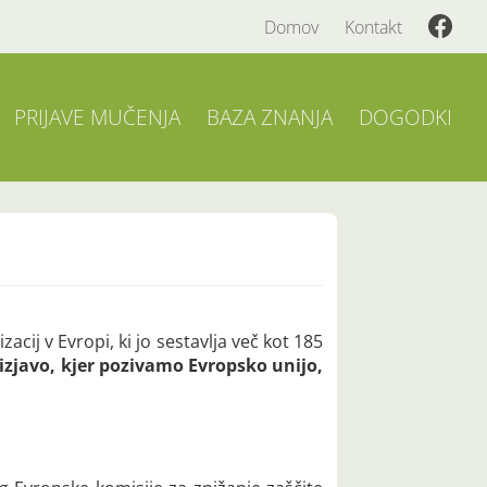
Domov
Kontakt
PRIJAVE MUČENJA
BAZA ZNANJA
DOGODKI
ij v Evropi, ki jo sestavlja več kot 185
izjavo, kjer pozivamo Evropsko unijo,