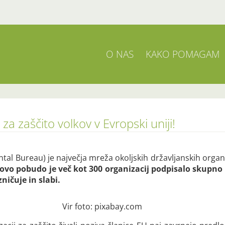
O NAS
KAKO POMAGAM
za zaščito volkov v Evropski uniji!
l Bureau) je največja mreža okoljskih državljanskih organizac
ovo pobudo je več kot 300 organizacij podpisalo skupno 
zničuje in slabi.
Vir foto: pixabay.com