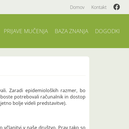
Domov
Kontakt
PRIJAVE MUČENJA
BAZA ZNANJA
DOGODKI
vali. Zaradi epidemioloških razmer, bo
 boste potrebovali računalnik in dostop
etno bolje videli predstavitve).
 o včlanitvi v naše društvo. Prav tako so