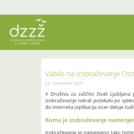
Vabilo na izobraževanje Osno
23. november 2021
V Društvu za zaščito živali Ljubljana
izobraževanje tokrat potekalo po splet
do interneta (aplikacija sicer deluje tud
Komu je izobraževanje namenje
Izobraževanje je namenjeno tako tistim, 