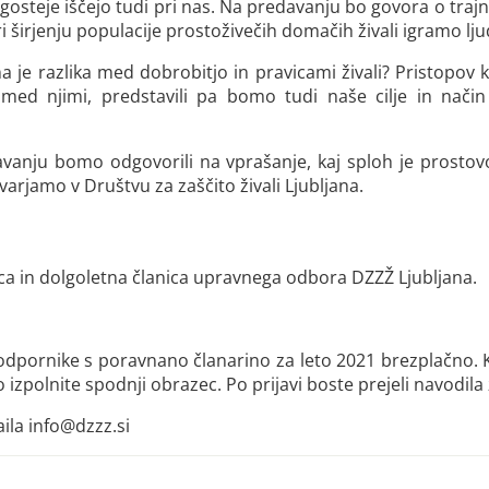
gosteje iščejo tudi pri nas. Na predavanju bo govora o traj
 širjenju populacije prostoživečih domačih živali igramo lju
šna je razlika med dobrobitjo in pravicami živali? Pristopov
med njimi, predstavili pa bomo tudi naše cilje in nači
avanju bomo odgovorili na vprašanje, kaj sploh je prostovo
varjamo v Društvu za zaščito živali Ljubljana.
ica in dolgoletna članica upravnega odbora DZZŽ Ljubljana.
podpornike s poravnano članarino za leto 2021 brezplačno. K
zpolnite spodnji obrazec. Po prijavi boste prejeli navodila z
ila info@dzzz.si