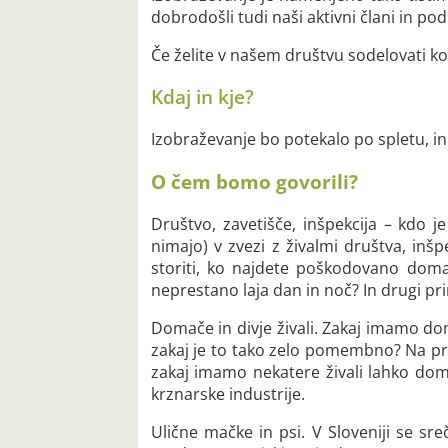
dobrodošli tudi naši aktivni člani in pod
Če želite v našem društvu sodelovati ko
Kdaj in kje?
Izobraževanje bo potekalo po spletu, in
O čem bomo govorili?
Društvo, zavetišče, inšpekcija – kdo j
nimajo) v zvezi z živalmi društva, inšpe
storiti, ko najdete poškodovano doma
neprestano laja dan in noč? In drugi pri
Domače in divje živali. Zakaj imamo do
zakaj je to tako zelo pomembno? Na pre
zakaj imamo nekatere živali lahko doma
krznarske industrije.
Ulične mačke in psi. V Sloveniji se 