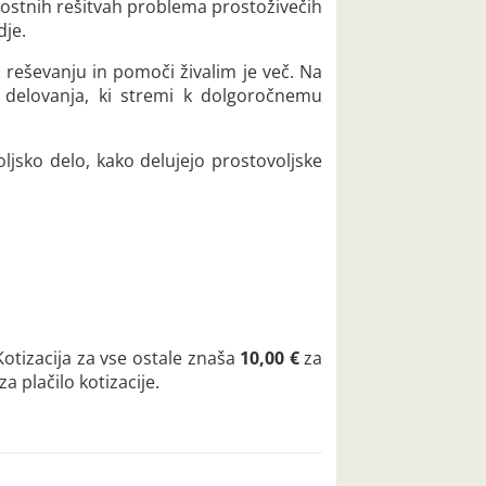
nostnih rešitvah problema prostoživečih
dje.
 k reševanju in pomoči živalim je več. Na
n delovanja, ki stremi k dolgoročnemu
ljsko delo, kako delujejo prostovoljske
otizacija za vse ostale znaša
10,00 €
za
a plačilo kotizacije.