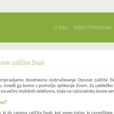
O NAS
KAKO POMAGAM
ve zaščite živali
 pripravljamo dvodnevno izobraževanje Osnove zaščite ži
u. Izvedli ga bomo s pomočjo aplikacije Zoom. Za udeležbo
i na večini mobilnih telefonov, toda na računalniku boste verj
no?
ki jih zanima zaščita živali, kot vsem tistim, ki razmišljate