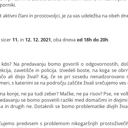
porniki.
t aktivni člani in prostovoljci, je za vas udeležba na obeh 
 sicer
11.
in
12. 12. 2021
, oba dneva
od 18h do 20h
.
e kdo? Na predavanju bomo govorili o odgovornostih, dolžno
kcija, zavetišče in policija. Izvedeli boste, na koga se obrni
čo ali divjo žival? Kaj, če se pri sosedu nenadzorovano
meri, s katerimi se na področju zaščite živali srečujemo ves 
ma konje, ne pa tudi zeber? Mačke, ne pa risov? Pse, ne vo
davanju se bomo posvetili razliki med domačimi in divjimi
 in drugih ne. Dotaknili se bomo problematike divjih žival
srečujemo predvsem s problemom nikogaršnjih prostoživeči