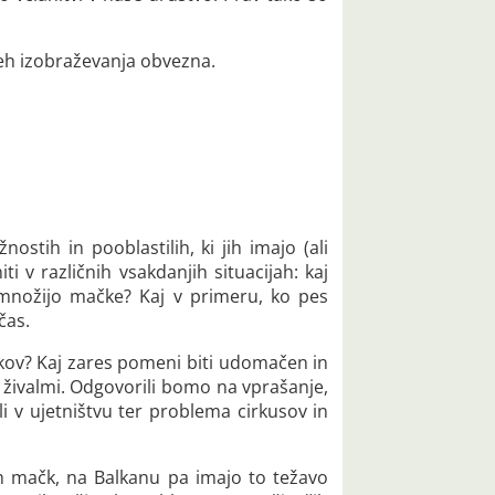
dneh izobraževanja obvezna.
stih in pooblastilih, ki jih imajo (ali
ti v različnih vsakdanjih situacijah: kaj
 množijo mačke? Kaj v primeru, ko pes
čas.
lkov? Kaj zares pomeni biti udomačen in
 živalmi. Odgovorili bomo na vprašanje,
i v ujetništvu ter problema cirkusov in
h mačk, na Balkanu pa imajo to težavo