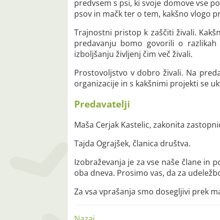
predvsem s psi, ki svoje domove vse po
psov in mačk ter o tem, kakšno vlogo pri
Trajnostni pristop k zaščiti živali. Kak
predavanju bomo govorili o razlikah 
izboljšanju življenj čim več živali.
Prostovoljstvo v dobro živali. Na pred
organizacije in s kakšnimi projekti se uk
Predavatelji
Maša Cerjak Kastelic, zakonita zastopn
Tajda Ograjšek, članica društva.
Izobraževanja je za vse naše člane in 
oba dneva. Prosimo vas, da za udeležbo i
Za vsa vprašanja smo dosegljivi prek ma
Nazaj