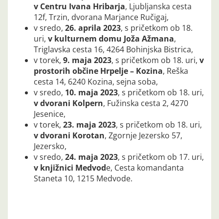
v Centru Ivana Hribarja
, Ljubljanska cesta
12f, Trzin, dvorana Marjance Ručigaj,
v sredo,
26. aprila 2023
, s pričetkom ob 18.
uri,
v kulturnem domu Joža Ažmana
,
Triglavska cesta 16, 4264 Bohinjska Bistrica,
v torek,
9. maja 2023
, s pričetkom ob 18. uri,
v
prostorih občine Hrpelje – Kozina
, Reška
cesta 14, 6240 Kozina, sejna soba,
v sredo,
10. maja 2023
, s pričetkom ob 18. uri,
v dvorani Kolpern
, Fužinska cesta 2, 4270
Jesenice,
v torek,
23. maja 2023
, s pričetkom ob 18. uri,
v dvorani Korotan
, Zgornje Jezersko 57,
Jezersko,
v sredo,
24. maja 2023
, s pričetkom ob 17. uri,
v knjižnici Medvod
e, Cesta komandanta
Staneta 10, 1215 Medvode.