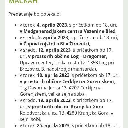
MAČKAH
Predavanje bo potekalo:
v torek,
4. aprila 2023
, s pričetkom ob 18. uri,
v Medgeneracijskem centru Vezenine Bled
,
v sredo,
5. aprila 2023
, s pričetkom ob 18. uri,
v Čopovi rojstni hiši v Žirovnici
,
v sredo,
12. aprila 2023
, s pričetkom ob 17.
uri,
v prostorih občine Log – Dragomer
,
Upravni center, Loška cesta 12, 1358 Log pri
Brezovici, 3. nadstropje (mansarda),
v torek,
18. aprila 2023
, s pričetkom ob 17. uri,
v prostorih občine Cerklje na Gorenjskem
,
Trg Davorina Jenka 13, 4207 Cerklje na
Gorenjskem, velika sejna soba,
v sredo,
19. aprila 2023
, s pričetkom ob 17.
uri,
v prostorih občine Kranjska Gora
,
Kolodvorska ulica 1B, 4280 Kranjska Gora, v
sejni sobi,
v torek,
25. aprila 2023
, s pričetkom ob 18. uri,