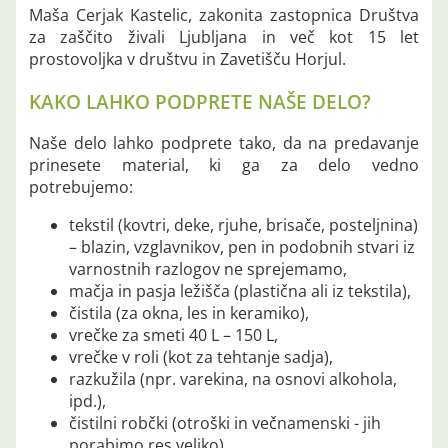
Maša Cerjak Kastelic, zakonita zastopnica Društva
za zaščito živali Ljubljana in več kot 15 let
prostovoljka v društvu in Zavetišču Horjul.
KAKO LAHKO PODPRETE NAŠE DELO?
Naše delo lahko podprete tako, da na predavanje
prinesete material, ki ga za delo vedno
potrebujemo:
tekstil (kovtri, deke, rjuhe, brisače, posteljnina)
– blazin, vzglavnikov, pen in podobnih stvari iz
varnostnih razlogov ne sprejemamo,
mačja in pasja ležišča (plastična ali iz tekstila),
čistila (za okna, les in keramiko),
vrečke za smeti 40 L – 150 L,
vrečke v roli (kot za tehtanje sadja),
razkužila (npr. varekina, na osnovi alkohola,
ipd.),
čistilni robčki (otroški in večnamenski - jih
porabimo res veliko),