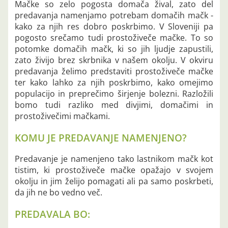
Mačke so zelo pogosta domača žival, zato del
predavanja namenjamo potrebam domačih mačk -
kako za njih res dobro poskrbimo. V Sloveniji pa
pogosto srečamo tudi prostoživeče mačke. To so
potomke domačih mačk, ki so jih ljudje zapustili,
zato živijo brez skrbnika v našem okolju. V okviru
predavanja želimo predstaviti prostoživeče mačke
ter kako lahko za njih poskrbimo, kako omejimo
populacijo in preprečimo širjenje bolezni. Razložili
bomo tudi razliko med divjimi, domačimi in
prostoživečimi mačkami.
KOMU JE PREDAVANJE NAMENJENO?
Predavanje je namenjeno tako lastnikom mačk kot
tistim, ki prostoživeče mačke opažajo v svojem
okolju in jim želijo pomagati ali pa samo poskrbeti,
da jih ne bo vedno več.
PREDAVALA BO: