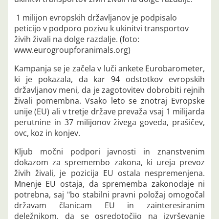
1 milijon evropskih državljanov je podpisalo
peticijo v podporo pozivu k ukinitvi transportov
živih živali na dolge razdalje. (foto:
www.eurogroupforanimals.org)
Kampanja se je začela v luči ankete Eurobarometer,
ki je pokazala, da kar 94 odstotkov evropskih
državljanov meni, da je zagotovitev dobrobiti rejnih
živali pomembna. Vsako leto se znotraj Evropske
unije (EU) ali v tretje države prevaža vsaj 1 milijarda
perutnine in 37 milijonov živega goveda, prašičev,
ovc, koz in konjev.
Kljub močni podpori javnosti in znanstvenim
dokazom za spremembo zakona, ki ureja prevoz
živih živali, je pozicija EU ostala nespremenjena.
Mnenje EU ostaja, da sprememba zakonodaje ni
potrebna, saj "bo stabilni pravni položaj omogočal
državam članicam EU in zainteresiranim
deležnikom, da se osredotočijo na izvrševanje