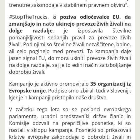
trenutne zakonodaje v stabilnem pravnem okviru”.
#StopTheTrucks, ki
poziva odločevalce EU, da
zmanjšajo in nato ukinejo prevoze živih živali na
dolge razdalje
, je izpostavila številne
pomanjkljivosti sedanjih pravil za prevoze živih
živali. Pod njimi so številne živali nezaščitene, bolne,
ali celo poginejo med prevozi. Ta kampanja daje
jasen signal EU, do mora ukiniti prevoze živih živali
na dolge razdalje, saj je to edini način za izboljšanje
dobrobiti živali.
Kampanjo je aktivno promoviralo
35 organizacij iz
Evropske unije
. Podpise smo zbirali tudi v Sloveniji,
kjer je h kampanji pristopilo naše društvo.
V začetku tega leta so se poslanci evropskega
parlamenta, uradni predstavniki držav članic in
Komisije odzvali na prepričljive posnetke, ki so
nastali v sklopu kampanje. Posnetki so prikazovali
kršitve evropske zakonodaje o dobrobiti živali in