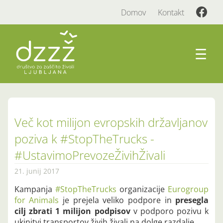
Domov
Kontakt
☰
Več kot milijon evropskih državljanov
poziva k #StopTheTrucks -
#UstavimoPrevozeŽivihŽivali
21. junij 2017
Kampanja
#StopTheTrucks
organizacije
Eurogroup
for Animals
je prejela veliko podpore in
presegla
cilj zbrati 1 milijon podpisov
v podporo pozivu k
ukinitvi transportov živih živali na dolge razdalje.