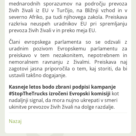
mednarodnih sporazumov na področju prevoza
živih živali iz EU v Turčijo, na Bližnji vzhod in v
severno Afriko, pa tudi njihovega zakola. Preiskava
razkriva neuspeh uradnikov EU pri spremljanju
prevoza živih živali v in preko meja EU.
Člani evropskega parlamenta so se odzvali z
uradnim pozivom Evropskemu parlamentu za
preiskavo v tem nezakonitem, nepotrebnem in
nemoralnem ravnanju z živalmi. Preiskava naj
zagotovi jasna priporočila o tem, kaj storiti, da bi
ustavili takšno dogajanje.
Kasneje letos bodo zbrani podpisi kampanje
#StopTheTrucks izročeni Evropski komisiji
kot
nadaljnji signal, da mora nujno ukrepati v smeri
ukinitve prevozov živih živali na dolge razdalje.
Nazaj