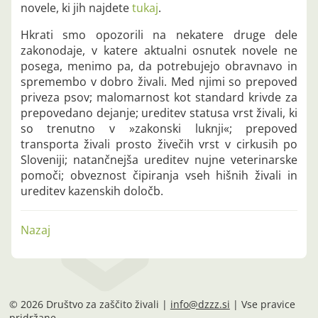
novele, ki jih najdete
tukaj
.
Hkrati smo opozorili na nekatere druge dele
zakonodaje, v katere aktualni osnutek novele ne
posega, menimo pa, da potrebujejo obravnavo in
spremembo v dobro živali. Med njimi so prepoved
priveza psov; malomarnost kot standard krivde za
prepovedano dejanje; ureditev statusa vrst živali, ki
so trenutno v »zakonski luknji«; prepoved
transporta živali prosto živečih vrst v cirkusih po
Sloveniji; natančnejša ureditev nujne veterinarske
pomoči; obveznost čipiranja vseh hišnih živali in
ureditev kazenskih določb.
Nazaj
© 2026 Društvo za zaščito živali |
info@dzzz.si
| Vse pravice
pridržane.