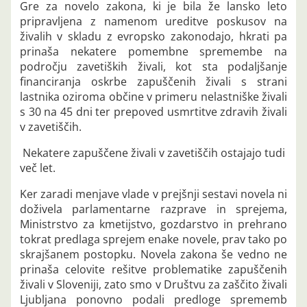
Gre za novelo zakona, ki je bila že lansko leto
pripravljena z namenom ureditve poskusov na
živalih v skladu z evropsko zakonodajo, hkrati pa
prinaša nekatere pomembne spremembe na
področju zavetiških živali, kot sta podaljšanje
financiranja oskrbe zapuščenih živali s strani
lastnika oziroma občine v primeru nelastniške živali
s 30 na 45 dni ter prepoved usmrtitve zdravih živali
v zavetiščih.
Nekatere zapuščene živali v zavetiščih ostajajo tudi
več let.
Ker zaradi menjave vlade v prejšnji sestavi novela ni
doživela parlamentarne razprave in sprejema,
Ministrstvo za kmetijstvo, gozdarstvo in prehrano
tokrat predlaga sprejem enake novele, prav tako po
skrajšanem postopku. Novela zakona še vedno ne
prinaša celovite rešitve problematike zapuščenih
živali v Sloveniji, zato smo v Društvu za zaščito živali
Ljubljana ponovno podali predloge sprememb