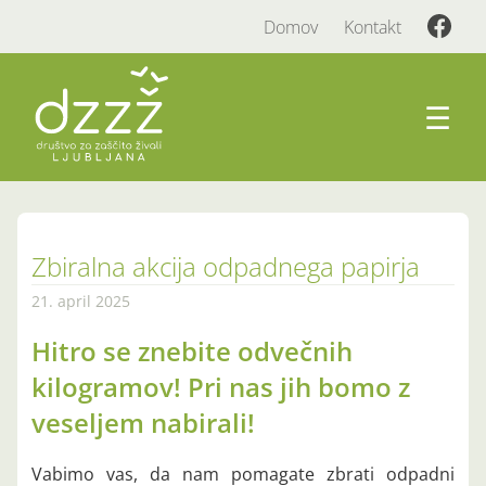
Domov
Kontakt
☰
Zbiralna akcija odpadnega papirja
21. april 2025
Hitro se znebite odvečnih
kilogramov! Pri nas jih bomo z
veseljem nabirali!
Vabimo vas, da nam pomagate zbrati odpadni