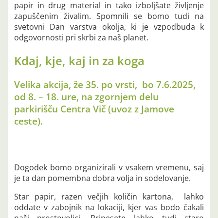
papir in drug material in tako izboljšate življenje
zapuščenim živalim. Spomnili se bomo tudi na
svetovni Dan varstva okolja, ki je vzpodbuda k
odgovornosti pri skrbi za naš planet.
Kdaj, kje, kaj in za koga
Velika akcija, že 35. po vrsti, bo 7.6.2025,
od 8. – 18. ure, na zgornjem delu
parkirišču Centra Vič (uvoz z Jamove
ceste).
Dogodek bomo organizirali v vsakem vremenu, saj
je ta dan pomembna dobra volja in sodelovanje.
Star papir, razen večjih količin kartona, lahko
oddate v zabojnik na lokaciji, kjer vas bodo čakali
naši prostovoljci. Prinesete lahko tudi staro